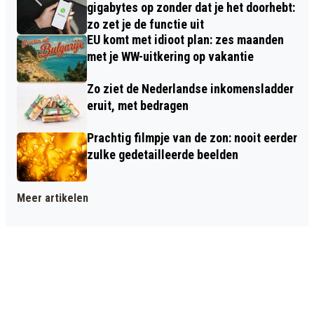
gigabytes op zonder dat je het doorhebt:
zo zet je de functie uit
EU komt met idioot plan: zes maanden
met je WW-uitkering op vakantie
Zo ziet de Nederlandse inkomensladder
eruit, met bedragen
Prachtig filmpje van de zon: nooit eerder
zulke gedetailleerde beelden
Meer artikelen