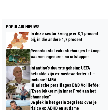
POPULAIR NIEUWS
In deze sector kreeg je er 8,1 procent
bij, in die andere 1,7 procent
Recordaantal vakantiehuisjes te koop:
waarom eigenaren nu uitstappen
Infantino's duurste geheim: UEFA
betaalde zijn ex-medewerkster af —
inclusief MBA
Hilarische persiflages B&B Vol liefde:
"Even lekker mijn inner Fred aan het
channelen"
Je plek in het gezin zegt iets over je
risico op ADHD en autisme