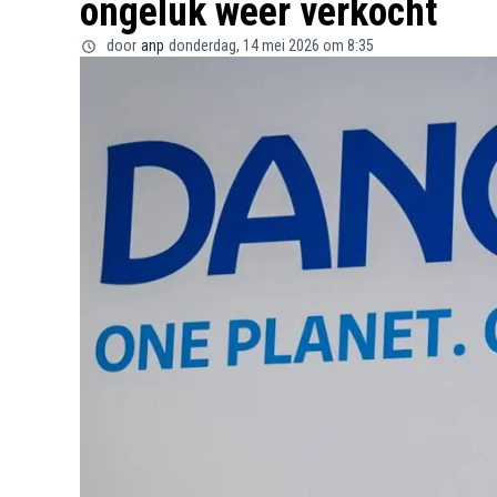
ongeluk weer verkocht
door
anp
donderdag, 14 mei 2026 om 8:35