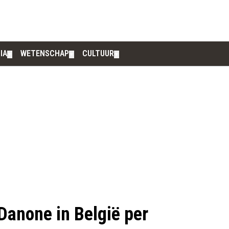
IA
WETENSCHAP
CULTUUR
▼
▼
▼
anone in België per