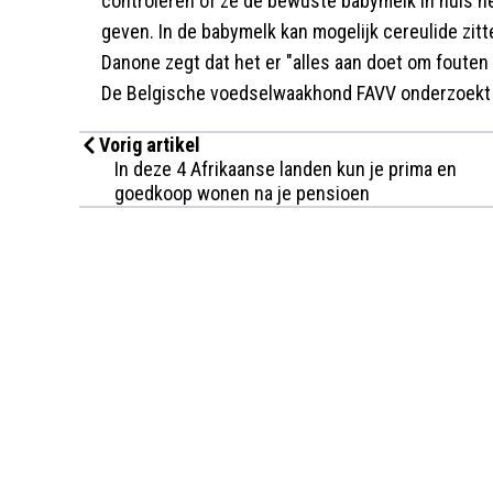
controleren of ze de bewuste babymelk in huis h
geven. In de babymelk kan mogelijk cereulide zitte
Danone zegt dat het er "alles aan doet om fouten
De Belgische voedselwaakhond FAVV onderzoekt 
Vorig artikel
In deze 4 Afrikaanse landen kun je prima en
goedkoop wonen na je pensioen