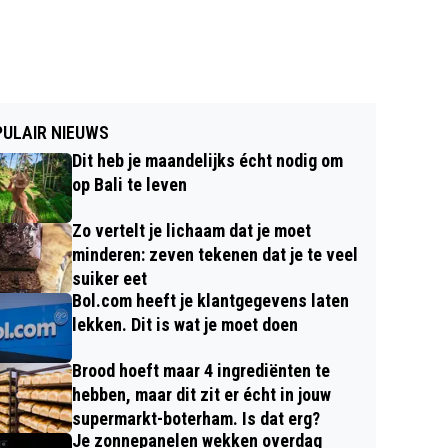
ULAIR NIEUWS
Dit heb je maandelijks écht nodig om
op Bali te leven
Zo vertelt je lichaam dat je moet
minderen: zeven tekenen dat je te veel
suiker eet
Bol.com heeft je klantgegevens laten
lekken. Dit is wat je moet doen
Brood hoeft maar 4 ingrediënten te
hebben, maar dit zit er écht in jouw
supermarkt-boterham. Is dat erg?
Je zonnepanelen wekken overdag