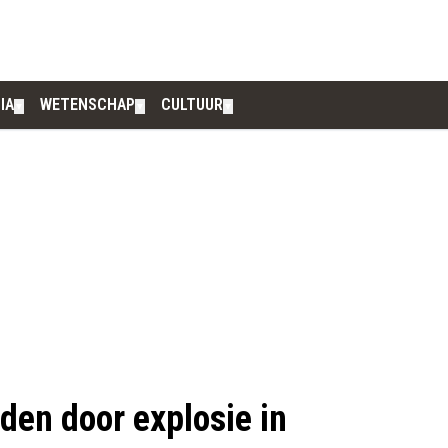
IA
WETENSCHAP
CULTUUR
▼
▼
▼
den door explosie in