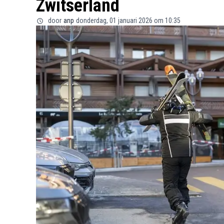
Zwitserland
door
anp
donderdag, 01 januari 2026 om 10:35