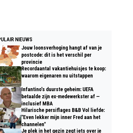
ULAIR NIEUWS
Jouw loonsverhoging hangt af van je
postcode: dit is het verschil per
provincie
Recordaantal vakantiehuisjes te koop:
waarom eigenaren nu uitstappen
Infantino's duurste geheim: UEFA
betaalde zijn ex-medewerkster af —
inclusief MBA
Hilarische persiflages B&B Vol liefde:
"Even lekker mijn inner Fred aan het
channelen"
Je plek in het gezin zegt iets over je