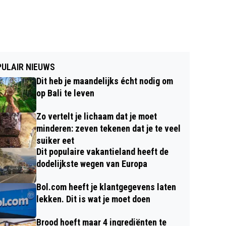
ULAIR NIEUWS
Dit heb je maandelijks écht nodig om
op Bali te leven
Zo vertelt je lichaam dat je moet
minderen: zeven tekenen dat je te veel
suiker eet
Dit populaire vakantieland heeft de
dodelijkste wegen van Europa
Bol.com heeft je klantgegevens laten
lekken. Dit is wat je moet doen
Brood hoeft maar 4 ingrediënten te