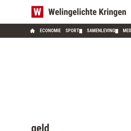
ECONOMIE
SPORT
SAMENLEVING
MED
▼
▼
geld