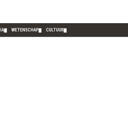
IA
WETENSCHAP
CULTUUR
▼
▼
▼