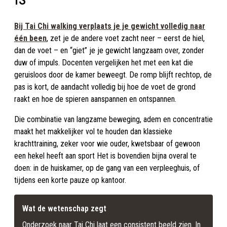
Bij Tai Chi walking verplaats je je gewicht volledig naar
één been
, zet je de andere voet zacht neer – eerst de hiel,
dan de voet – en “giet” je je gewicht langzaam over, zonder
duw of impuls. Docenten vergelijken het met een kat die
geruisloos door de kamer beweegt. De romp blijft rechtop, de
pas is kort, de aandacht volledig bij hoe de voet de grond
raakt en hoe de spieren aanspannen en ontspannen.
Die combinatie van langzame beweging, adem en concentratie
maakt het makkelijker vol te houden dan klassieke
krachttraining, zeker voor wie ouder, kwetsbaar of gewoon
een hekel heeft aan sport Het is bovendien bijna overal te
doen: in de huiskamer, op de gang van een verpleeghuis, of
tijdens een korte pauze op kantoor.
Wat de wetenschap zegt
Onderzoek naar Tai Chi laat een consistent beeld zien. In 