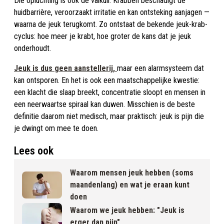
Die opluchting is ook de valkuil. Krabben beschadigt de
huidbarrière, veroorzaakt irritatie en kan ontsteking aanjagen —
waarna de jeuk terugkomt. Zo ontstaat de bekende jeuk-krab-
cyclus: hoe meer je krabt, hoe groter de kans dat je jeuk
onderhoudt.
Jeuk is dus geen aanstellerij,
maar een alarmsysteem dat
kan ontsporen. En het is ook een maatschappelijke kwestie:
een klacht die slaap breekt, concentratie sloopt en mensen in
een neerwaartse spiraal kan duwen. Misschien is de beste
definitie daarom niet medisch, maar praktisch: jeuk is pijn die
je dwingt om mee te doen.
Lees ook
Waarom mensen jeuk hebben (soms
maandenlang) en wat je eraan kunt
doen
Waarom we jeuk hebben: "Jeuk is
erger dan pijn"