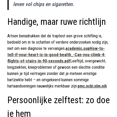
leven vol chips en sigaretten.
Handige, maar ruwe richtlijn
Artsen benadrukken dat de traptest een grove schifting is,
bedoeld om in te schatten of verdere onderzoeken nodig zijn,
niet om een diagnose te vervangen.
academic.oup
How-to-
tell-if-your-heart-is-in-good-health_-Can-you-climb-4-
flights-of-stairs-in-90-seconds.pdf
Leeftijd, overgewicht,
longziekten, knieproblemen of gewoon een slechte conditie
kunnen je tijd vertragen zonder dat je meteen ernstige
hartziekte hebt – en omgekeerd kunnen sommige
hartaandoeningen nauwelijks merkbaar zijn.
pmc.ncbi.nlm.nih
Persoonlijke zelftest: zo doe
je hem