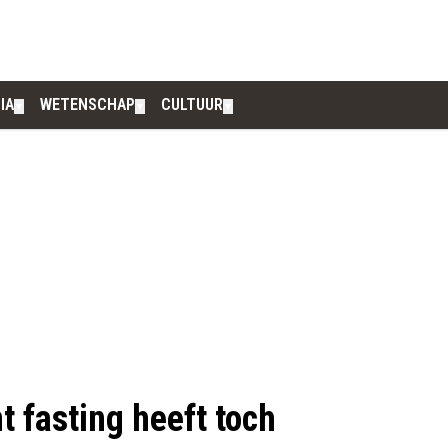
IA
WETENSCHAP
CULTUUR
▼
▼
▼
t fasting heeft toch