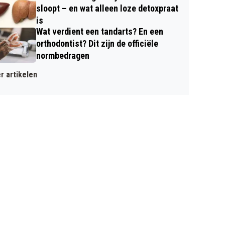
sloopt – en wat alleen loze detoxpraat
is
Wat verdient een tandarts? En een
orthodontist? Dit zijn de officiële
normbedragen
r artikelen