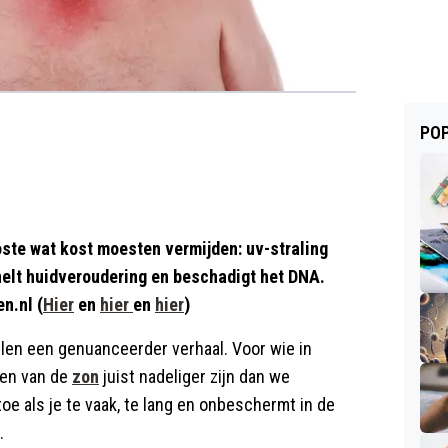
POP
oste wat kost moesten vermijden: uv-straling
nelt huidveroudering en beschadigt het DNA.
n.nl (
Hier
en
hier
en
hier
)
len een genuanceerder verhaal. Voor wie in
den van de
zon
juist nadeliger zijn dan we
oe als je te vaak, te lang en onbeschermt in de
.