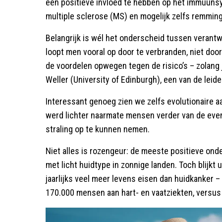
een positieve invloed te hebben op het immuunsy
multiple sclerose (MS) en mogelijk zelfs remming 
Belangrijk is wél het onderscheid tussen veran
loopt men vooral op door te verbranden, niet door 
de voordelen opwegen tegen de risico’s – zolang j
Weller (University of Edinburgh), een van de lei
Interessant genoeg zien we zelfs evolutionaire a
werd lichter naarmate mensen verder van de ev
straling op te kunnen nemen.
Niet alles is rozengeur: de meeste positieve ond
met licht huidtype in zonnige landen. Toch blijkt 
jaarlijks veel meer levens eisen dan huidkanker – 
170.000 mensen aan hart- en vaatziekten, versus