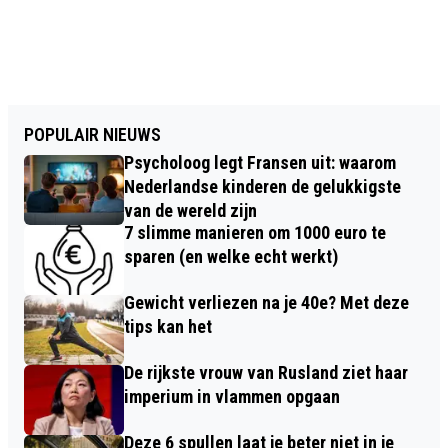
POPULAIR NIEUWS
Psycholoog legt Fransen uit: waarom
Nederlandse kinderen de gelukkigste
van de wereld zijn
7 slimme manieren om 1000 euro te
sparen (en welke echt werkt)
Gewicht verliezen na je 40e? Met deze
tips kan het
De rijkste vrouw van Rusland ziet haar
imperium in vlammen opgaan
Deze 6 spullen laat je beter niet in je