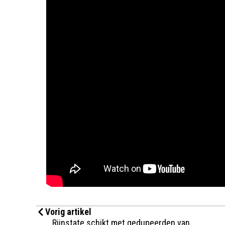
Vorig artikel
Rijnstate schikt met gedupeerden van