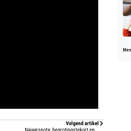
Mee
Volgend artikel
Najaarsnota: begrotingstekort en