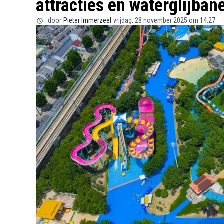
attracties en waterglijban
door
Pieter Immerzeel
vrijdag, 28 november 2025 om 14:27