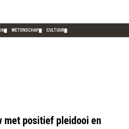
IA
WETENSCHAP
CULTUUR
▼
▼
▼
met positief pleidooi en