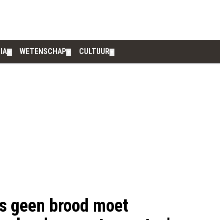
IA
WETENSCHAP
CULTUUR
▼
▼
▼
es geen brood moet