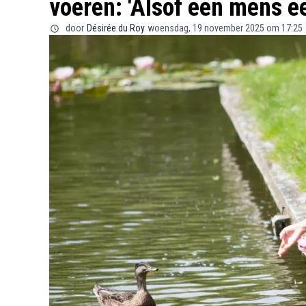
voeren: 'Alsof een mens e
door
Désirée du Roy
woensdag, 19 november 2025 om 17:25