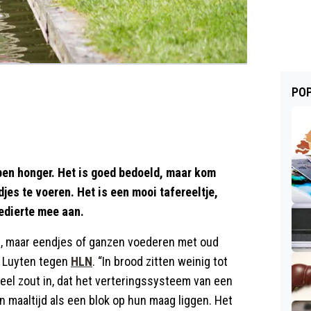
POP
bben honger. Het is goed bedoeld, maar kom
jes te voeren. Het is een mooi tafereeltje,
edierte mee aan.
n, maar eendjes of ganzen voederen met oud
ls Luyten tegen
HLN
. “In brood zitten weinig tot
veel zout in, dat het verteringssysteem van een
’n maaltijd als een blok op hun maag liggen. Het