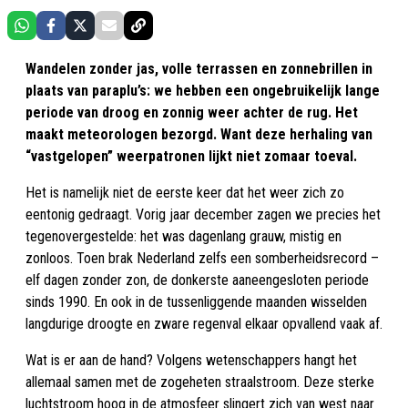
Wandelen zonder jas, volle terrassen en zonnebrillen in
plaats van paraplu’s: we hebben een ongebruikelijk lange
periode van droog en zonnig weer achter de rug. Het
maakt meteorologen bezorgd. Want deze herhaling van
“vastgelopen” weerpatronen lijkt niet zomaar toeval.
Het is namelijk niet de eerste keer dat het weer zich zo
eentonig gedraagt. Vorig jaar december zagen we precies het
tegenovergestelde: het was dagenlang grauw, mistig en
zonloos. Toen brak Nederland zelfs een somberheidsrecord –
elf dagen zonder zon, de donkerste aaneengesloten periode
sinds 1990. En ook in de tussenliggende maanden wisselden
langdurige droogte en zware regenval elkaar opvallend vaak af.
Wat is er aan de hand? Volgens wetenschappers hangt het
allemaal samen met de zogeheten straalstroom. Deze sterke
luchtstroom hoog in de atmosfeer slingert zich van west naar