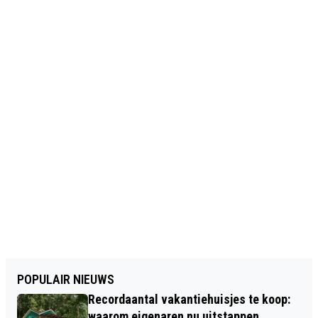
POPULAIR NIEUWS
Recordaantal vakantiehuisjes te koop:
waarom eigenaren nu uitstappen