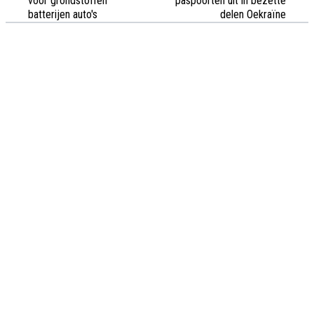
voor grondstoffen
paspoorten uit in bezette
batterijen auto's
delen Oekraïne