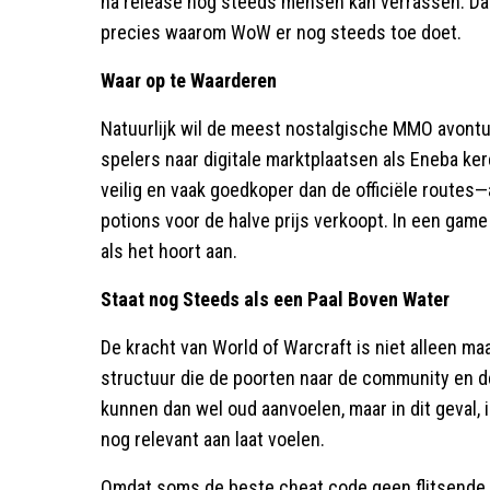
na release nog steeds mensen kan verrassen. Dat
precies waarom WoW er nog steeds toe doet.
Waar op te Waarderen
Natuurlijk wil de meest nostalgische MMO avonturi
spelers naar digitale marktplaatsen als Eneba ke
veilig en vaak goedkoper dan de officiële routes
potions voor de halve prijs verkoopt. In een game
als het hoort aan.
Staat nog Steeds als een Paal Boven Water
De kracht van World of Warcraft is niet alleen maa
structuur die de poorten naar de community en 
kunnen dan wel oud aanvoelen, maar in dit geval
nog relevant aan laat voelen.
Omdat soms de beste cheat code geen flitsende e