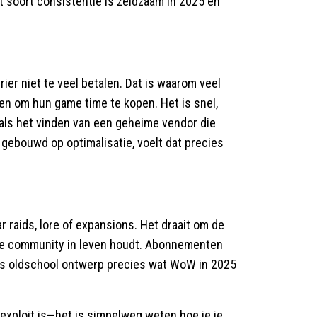
 soort consistentie is zeldzaam in 2025 en
er niet te veel betalen. Dat is waarom veel
ren om hun game time te kopen. Het is snel,
—als het vinden van een geheime vendor die
 gebouwd op optimalisatie, voelt dat precies
r raids, lore of expansions. Het draait om de
de community in leven houdt. Abonnementen
, is oldschool ontwerp precies wat WoW in 2025
xploit is—het is simpelweg weten hoe je je