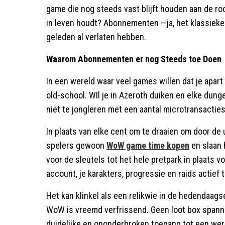
game die nog steeds vast blijft houden aan de roo
in leven houdt? Abonnementen —ja, het klassiek
geleden al verlaten hebben.
Waarom Abonnementen er nog Steeds toe Doen
In een wereld waar veel games willen dat je apar
old-school. WIl je in Azeroth duiken en elke dun
niet te jongleren met een aantal microtransacties
In plaats van elke cent om te draaien om door de
spelers gewoon
WoW game time kopen
en slaan 
voor de sleutels tot het hele pretpark in plaats vo
account, je karakters, progressie en raids actie
Het kan klinkel als een relikwie in de hedendaags
WoW is vreemd verfrissend. Geen loot box spann
duidelijke en ononderbroken toegang tot een werel