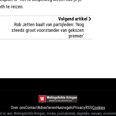
th te reizen.
Volgend artikel
Rob Jetten baalt van partijleden: ‘Nog
steeds groot voorstander van gekozen
premier’
Over ons
Contact
Adverteren
Huisregels
Privacy
RSS
Cookies
l.nl, wel, Welingelichte Kringen, media, journalistiek, dagelijks, nieuws, econom