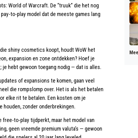
ts: World of Warcraft. De “truuk” die het nog
e pay-to-play model dat de meeste games lang
t die shiny cosmetics koopt, houdt WoW het
Mee
geon, expansion en zone ontdekken? Hoef je
; je hebt gewoon toegang nodig — dat is alles.
 updates of expansions te komen, gaan veel
heel die rompslomp over. Het is als het betalen
or elke rit te betalen. Een kosten om je
f te houden, zonder onderbrekingen.
e free-to-play tijdperkt, maar het model van
ing, geen vreemde premium valuta’s — gewoon
d die spelers al 20 jaar lang leveled.