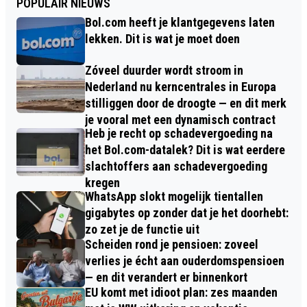
POPULAIR NIEUWS
Bol.com heeft je klantgegevens laten
lekken. Dit is wat je moet doen
Zóveel duurder wordt stroom in
Nederland nu kerncentrales in Europa
stilliggen door de droogte — en dit merk
je vooral met een dynamisch contract
Heb je recht op schadevergoeding na
het Bol.com-datalek? Dit is wat eerdere
slachtoffers aan schadevergoeding
kregen
WhatsApp slokt mogelijk tientallen
gigabytes op zonder dat je het doorhebt:
zo zet je de functie uit
Scheiden rond je pensioen: zoveel
verlies je écht aan ouderdomspensioen
— en dit verandert er binnenkort
EU komt met idioot plan: zes maanden