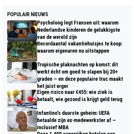
POPULAIR NIEUWS
Psycholoog legt Fransen uit: waarom
Nederlandse kinderen de gelukkigste
van de wereld zijn
Recordaantal vakantiehuisjes te koop:
waarom eigenaren nu uitstappen
Tropische plaknachten op komst: dit
werkt écht om goed te slapen bij 20+
graden — en deze populaire truc maakt
het juist erger
Eigen risico naar €455: wie ziek is
betaalt, wie gezond is krijgt geld terug
Infantino's duurste geheim: UEFA
betaalde zijn ex-medewerkster af —
inclusief MBA
Deze 1.400 superrijken betalen een