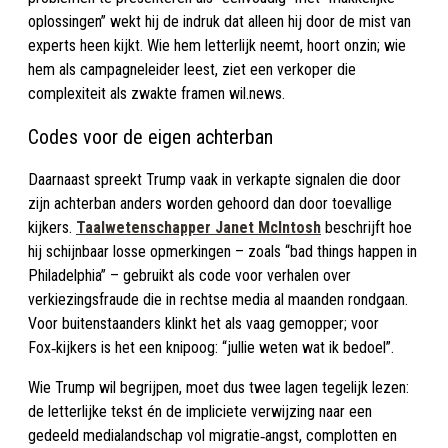
oplossingen” wekt hij de indruk dat alleen hij door de mist van
experts heen kijkt. Wie hem letterlijk neemt, hoort onzin; wie
hem als campagneleider leest, ziet een verkoper die
complexiteit als zwakte framen wil.news.
Codes voor de eigen achterban
Daarnaast spreekt Trump vaak in verkapte signalen die door
zijn achterban anders worden gehoord dan door toevallige
kijkers.
Taalwetenschapper Janet McIntosh
beschrijft hoe
hij schijnbaar losse opmerkingen – zoals “bad things happen in
Philadelphia” – gebruikt als code voor verhalen over
verkiezingsfraude die in rechtse media al maanden rondgaan.
Voor buitenstaanders klinkt het als vaag gemopper; voor
Fox‑kijkers is het een knipoog: “jullie weten wat ik bedoel”.​
Wie Trump wil begrijpen, moet dus twee lagen tegelijk lezen:
de letterlijke tekst én de impliciete verwijzing naar een
gedeeld medialandschap vol migratie‑angst, complotten en