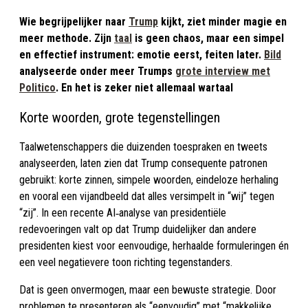
Wie begrijpelijker naar
Trump
kijkt, ziet minder magie en
meer methode. Zijn
taal
is geen chaos, maar een simpel
en effectief instrument: emotie eerst, feiten later.
Bild
analyseerde onder meer Trumps
grote interview met
Politico
. En het is zeker niet allemaal wartaal
Korte woorden, grote tegenstellingen
Taalwetenschappers die duizenden toespraken en tweets
analyseerden, laten zien dat Trump consequente patronen
gebruikt: korte zinnen, simpele woorden, eindeloze herhaling
en vooral een vijandbeeld dat alles versimpelt in “wij” tegen
“zij”. In een recente AI‑analyse van presidentiële
redevoeringen valt op dat Trump duidelijker dan andere
presidenten kiest voor eenvoudige, herhaalde formuleringen én
een veel negatievere toon richting tegenstanders.
Dat is geen onvermogen, maar een bewuste strategie. Door
problemen te presenteren als “eenvoudig” met “makkelijke