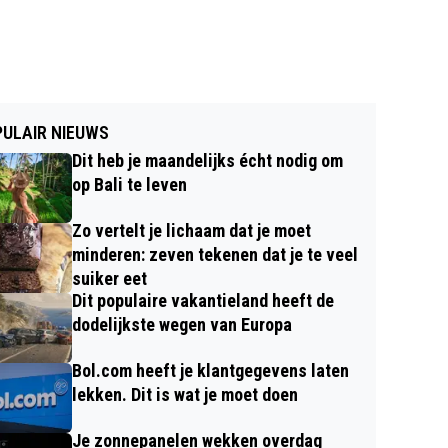
ULAIR NIEUWS
Dit heb je maandelijks écht nodig om
op Bali te leven
Zo vertelt je lichaam dat je moet
minderen: zeven tekenen dat je te veel
suiker eet
Dit populaire vakantieland heeft de
dodelijkste wegen van Europa
Bol.com heeft je klantgegevens laten
lekken. Dit is wat je moet doen
Je zonnepanelen wekken overdag