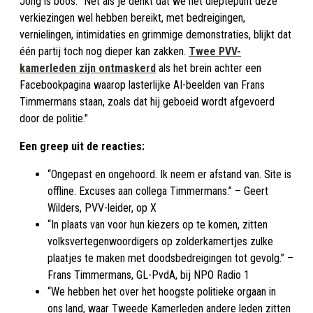
Jong is boos. "Net als je denkt dat we het dieptepunt deze
verkiezingen wel hebben bereikt, met bedreigingen,
vernielingen, intimidaties en grimmige demonstraties, blijkt dat
één partij toch nog dieper kan zakken.
Twee PVV-
kamerleden zijn ontmaskerd
als het brein achter een
Facebookpagina waarop lasterlijke AI-beelden van Frans
Timmermans staan, zoals dat hij geboeid wordt afgevoerd
door de politie."
Een greep uit de reacties:
“Ongepast en ongehoord. Ik neem er afstand van. Site is
offline. Excuses aan collega Timmermans.” – Geert
Wilders, PVV-leider, op X
“In plaats van voor hun kiezers op te komen, zitten
volksvertegenwoordigers op zolderkamertjes zulke
plaatjes te maken met doodsbedreigingen tot gevolg.” –
Frans Timmermans, GL-PvdA, bij NPO Radio 1
“We hebben het over het hoogste politieke orgaan in
ons land, waar Tweede Kamerleden andere leden zitten