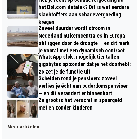
het Bol.com-datalek? Dit is wat eerdere
slachtoffers aan schadevergoeding
kregen
Zóveel duurder wordt stroom in
Nederland nu kerncentrales in Europa
stilliggen door de droogte — en dit merk
je vooral met een dynamisch contract
WhatsApp slokt mogelijk tientallen
gigabytes op zonder dat je het doorhebt:
zo zet je de functie uit
Scheiden rond je pensioen: zoveel
verlies je écht aan ouderdomspensioen
— en dit verandert er binnenkort
Zo groot is het verschil in spaargeld
met en zonder kinderen
Meer artikelen