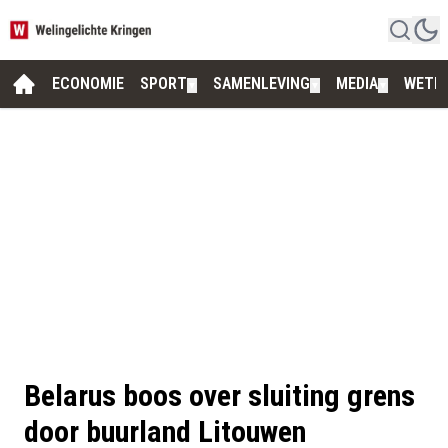
ECONOMIE
SPORT
SAMENLEVING
MEDIA
WETE
▼
▼
▼
Belarus boos over sluiting grens
door buurland Litouwen