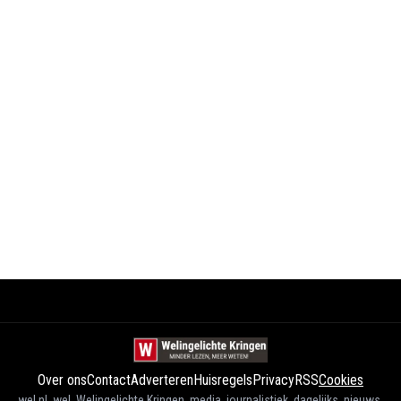
Over ons
Contact
Adverteren
Huisregels
Privacy
RSS
Cookies
wel.nl, wel, Welingelichte Kringen, media, journalistiek, dagelijks, nieuws,