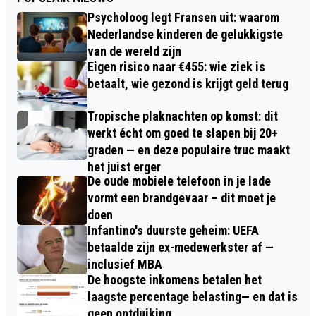
Psycholoog legt Fransen uit: waarom
Nederlandse kinderen de gelukkigste
van de wereld zijn
Eigen risico naar €455: wie ziek is
betaalt, wie gezond is krijgt geld terug
Tropische plaknachten op komst: dit
werkt écht om goed te slapen bij 20+
graden — en deze populaire truc maakt
het juist erger
De oude mobiele telefoon in je lade
vormt een brandgevaar – dit moet je
doen
Infantino's duurste geheim: UEFA
betaalde zijn ex-medewerkster af —
inclusief MBA
De hoogste inkomens betalen het
laagste percentage belasting— en dat is
geen ontduiking