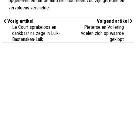
opgeheven en dat de auto hier doorheen zou zijn gereden en
vervolgens versnelde.
Vorig artikel
Volgend artikel
Le Court sprakeloos en
Pieterse en Vollering
dankbaar na zege in Luik-
voelen zich op waarde
Bastenaken-Luik
geklopt