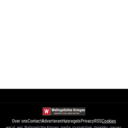
Over ons
Contact
Adverteren
Huisregels
Privacy
RSS
Cookies
wel.nl, wel, Welingelichte Kringen, media, journalistiek, dagelijks, nieuws,