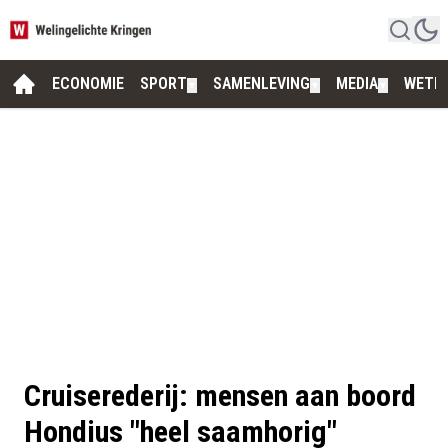
ECONOMIE
SPORT
SAMENLEVING
MEDIA
WETE
▼
▼
▼
Cruiserederij: mensen aan boord
Hondius "heel saamhorig"