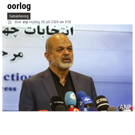
oorlog
Samenleving
door
anp
vrijdag, 03 juli 2026 om 9:03