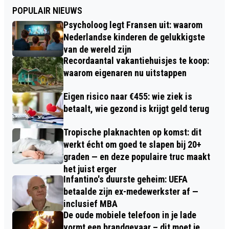
POPULAIR NIEUWS
Psycholoog legt Fransen uit: waarom
Nederlandse kinderen de gelukkigste
van de wereld zijn
Recordaantal vakantiehuisjes te koop:
waarom eigenaren nu uitstappen
Eigen risico naar €455: wie ziek is
betaalt, wie gezond is krijgt geld terug
Tropische plaknachten op komst: dit
werkt écht om goed te slapen bij 20+
graden — en deze populaire truc maakt
het juist erger
Infantino's duurste geheim: UEFA
betaalde zijn ex-medewerkster af —
inclusief MBA
De oude mobiele telefoon in je lade
vormt een brandgevaar – dit moet je