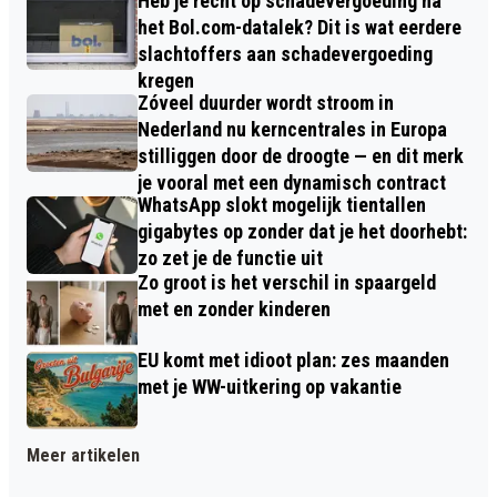
Heb je recht op schadevergoeding na
het Bol.com-datalek? Dit is wat eerdere
slachtoffers aan schadevergoeding
kregen
Zóveel duurder wordt stroom in
Nederland nu kerncentrales in Europa
stilliggen door de droogte — en dit merk
je vooral met een dynamisch contract
WhatsApp slokt mogelijk tientallen
gigabytes op zonder dat je het doorhebt:
zo zet je de functie uit
Zo groot is het verschil in spaargeld
met en zonder kinderen
EU komt met idioot plan: zes maanden
met je WW-uitkering op vakantie
Meer artikelen