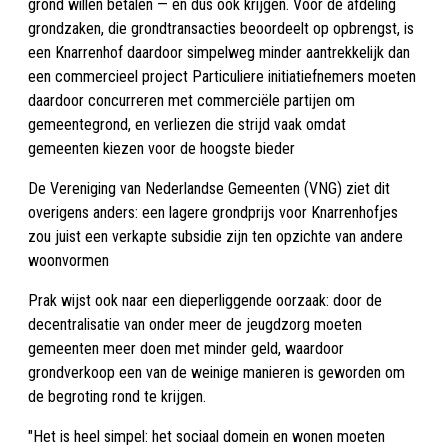
grond willen betalen — en dus ook krijgen. Voor de afdeling
grondzaken, die grondtransacties beoordeelt op opbrengst, is
een Knarrenhof daardoor simpelweg minder aantrekkelijk dan
een commercieel project Particuliere initiatiefnemers moeten
daardoor concurreren met commerciële partijen om
gemeentegrond, en verliezen die strijd vaak omdat
gemeenten kiezen voor de hoogste bieder
De Vereniging van Nederlandse Gemeenten (VNG) ziet dit
overigens anders: een lagere grondprijs voor Knarrenhofjes
zou juist een verkapte subsidie zijn ten opzichte van andere
woonvormen
Prak wijst ook naar een dieperliggende oorzaak: door de
decentralisatie van onder meer de jeugdzorg moeten
gemeenten meer doen met minder geld, waardoor
grondverkoop een van de weinige manieren is geworden om
de begroting rond te krijgen.
"Het is heel simpel: het sociaal domein en wonen moeten