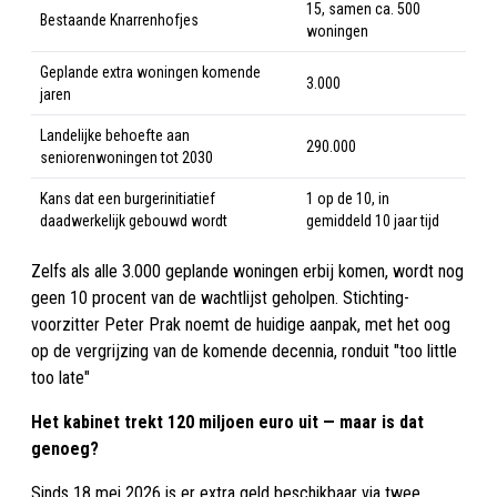
15, samen ca. 500
Bestaande Knarrenhofjes
woningen
Geplande extra woningen komende
3.000
jaren
Landelijke behoefte aan
290.000
seniorenwoningen tot 2030
Kans dat een burgerinitiatief
1 op de 10, in
daadwerkelijk gebouwd wordt
gemiddeld 10 jaar tijd
Zelfs als alle 3.000 geplande woningen erbij komen, wordt nog
geen 10 procent van de wachtlijst geholpen. Stichting-
voorzitter Peter Prak noemt de huidige aanpak, met het oog
op de vergrijzing van de komende decennia, ronduit "too little
too late"
Het kabinet trekt 120 miljoen euro uit — maar is dat
genoeg?
Sinds 18 mei 2026 is er extra geld beschikbaar via twee