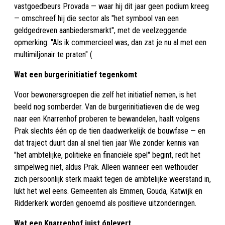
vastgoedbeurs Provada — waar hij dit jaar geen podium kreeg
— omschreef hij die sector als "het symbool van een
geldgedreven aanbiedersmarkt", met de veelzeggende
opmerking: "Als ik commercieel was, dan zat je nu al met een
multimiljonair te praten" (
Wat een burgerinitiatief tegenkomt
Voor bewonersgroepen die zelf het initiatief nemen, is het
beeld nog somberder. Van de burgerinitiatieven die de weg
naar een Knarrenhof proberen te bewandelen, haalt volgens
Prak slechts één op de tien daadwerkelijk de bouwfase — en
dat traject duurt dan al snel tien jaar Wie zonder kennis van
"het ambtelijke, politieke en financiële spel" begint, redt het
simpelweg niet, aldus Prak. Alleen wanneer een wethouder
zich persoonlijk sterk maakt tegen de ambtelijke weerstand in,
lukt het wel eens. Gemeenten als Emmen, Gouda, Katwijk en
Ridderkerk worden genoemd als positieve uitzonderingen.
Wat een Knarrenhof juist óplevert