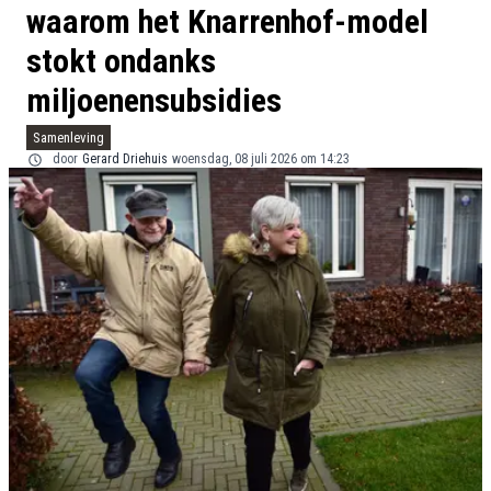
waarom het Knarrenhof-model
stokt ondanks
miljoenensubsidies
Samenleving
door
Gerard Driehuis
woensdag, 08 juli 2026 om 14:23