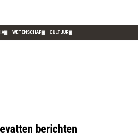
IA
WETENSCHAP
CULTUUR
▼
▼
▼
bevatten berichten