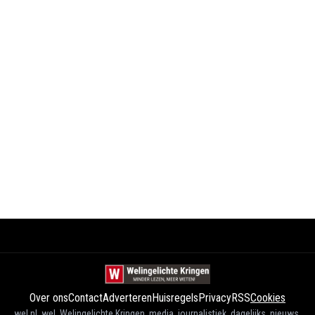
Over ons
Contact
Adverteren
Huisregels
Privacy
RSS
Cookies
wel.nl, wel, Welingelichte Kringen, media, journalistiek, dagelijks, nieuws,