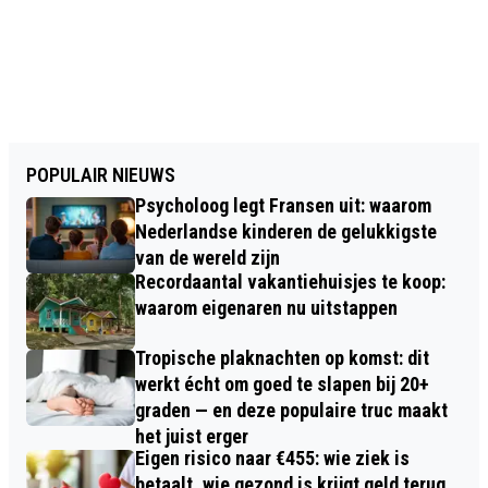
POPULAIR NIEUWS
Psycholoog legt Fransen uit: waarom
Nederlandse kinderen de gelukkigste
van de wereld zijn
Recordaantal vakantiehuisjes te koop:
waarom eigenaren nu uitstappen
Tropische plaknachten op komst: dit
werkt écht om goed te slapen bij 20+
graden — en deze populaire truc maakt
het juist erger
Eigen risico naar €455: wie ziek is
betaalt, wie gezond is krijgt geld terug