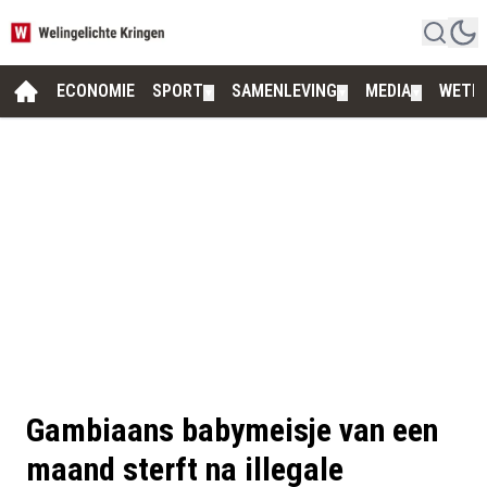
ECONOMIE
SPORT
SAMENLEVING
MEDIA
WETE
▼
▼
▼
Gambiaans babymeisje van een
maand sterft na illegale