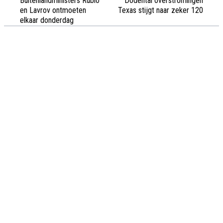
Buitenlandministers Rubio
Dodental overstromingen
en Lavrov ontmoeten
Texas stijgt naar zeker 120
elkaar donderdag