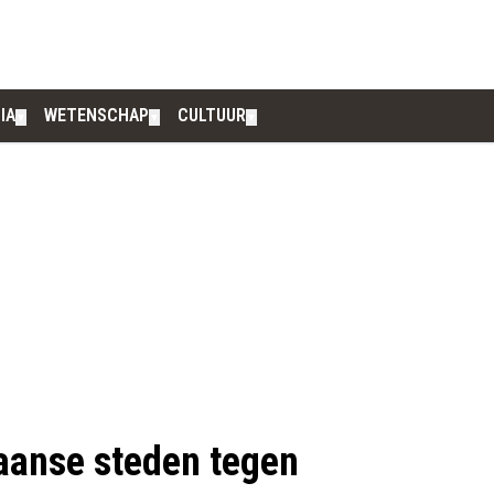
IA
WETENSCHAP
CULTUUR
▼
▼
▼
kaanse steden tegen