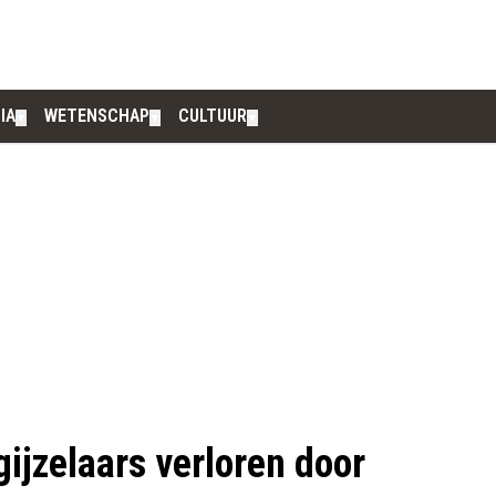
IA
WETENSCHAP
CULTUUR
▼
▼
▼
ijzelaars verloren door