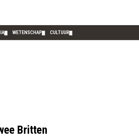
IA
WETENSCHAP
CULTUUR
▼
▼
▼
wee Britten