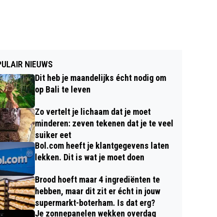
ULAIR NIEUWS
Dit heb je maandelijks écht nodig om
op Bali te leven
Zo vertelt je lichaam dat je moet
minderen: zeven tekenen dat je te veel
suiker eet
Bol.com heeft je klantgegevens laten
lekken. Dit is wat je moet doen
Brood hoeft maar 4 ingrediënten te
hebben, maar dit zit er écht in jouw
supermarkt-boterham. Is dat erg?
Je zonnepanelen wekken overdag