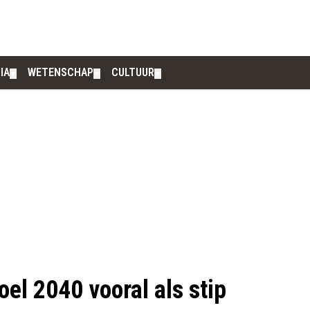
IA
WETENSCHAP
CULTUUR
▼
▼
▼
el 2040 vooral als stip