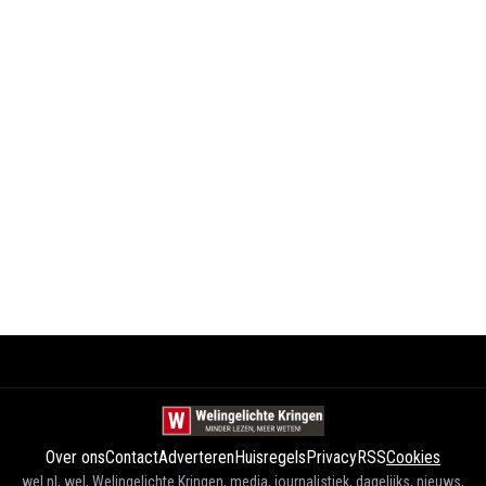
Over ons
Contact
Adverteren
Huisregels
Privacy
RSS
Cookies
wel.nl, wel, Welingelichte Kringen, media, journalistiek, dagelijks, nieuws,