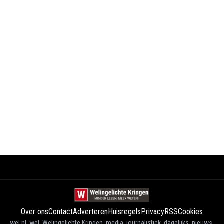
Over ons
Contact
Adverteren
Huisregels
Privacy
RSS
Cookies
wel.nl, wel, Welingelichte Kringen, media, journalistiek, dagelijks, nieuws,