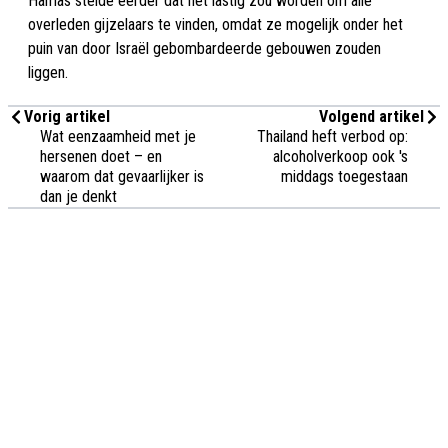
Hamas stelde eerder dat het lastig zou worden om alle
overleden gijzelaars te vinden, omdat ze mogelijk onder het
puin van door Israël gebombardeerde gebouwen zouden
liggen.
Vorig artikel
Volgend artikel
Wat eenzaamheid met je
Thailand heft verbod op:
hersenen doet – en
alcoholverkoop ook 's
waarom dat gevaarlijker is
middags toegestaan
dan je denkt