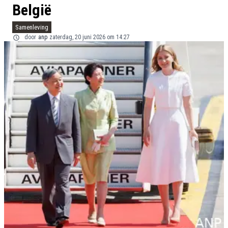
België
Samenleving
door
anp
zaterdag, 20 juni 2026 om 14:27