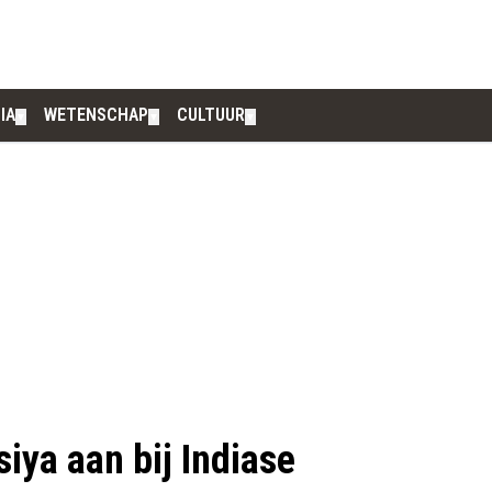
IA
WETENSCHAP
CULTUUR
▼
▼
▼
siya aan bij Indiase