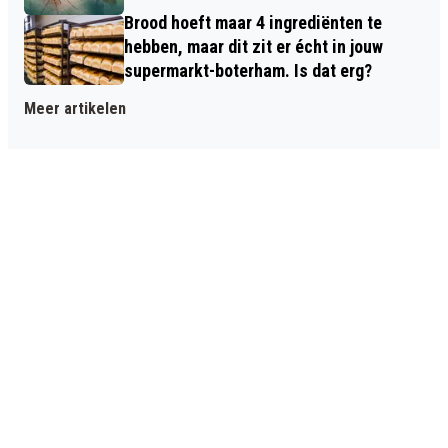
Brood hoeft maar 4 ingrediënten te
hebben, maar dit zit er écht in jouw
supermarkt-boterham. Is dat erg?
Meer artikelen