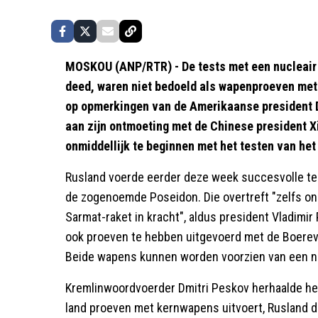
MOSKOU (ANP/RTR) - De tests met een nucleair 
deed, waren niet bedoeld als wapenproeven met 
op opmerkingen van de Amerikaanse president 
aan zijn ontmoeting met de Chinese president X
onmiddellijk te beginnen met het testen van he
Rusland voerde eerder deze week succesvolle tes
de zogenoemde Poseidon. Die overtreft "zelfs o
Sarmat-raket in kracht", aldus president Vladimi
ook proeven te hebben uitgevoerd met de Boereves
Beide wapens kunnen worden voorzien van een nu
Kremlinwoordvoerder Dmitri Peskov herhaalde he
land proeven met kernwapens uitvoert, Rusland da