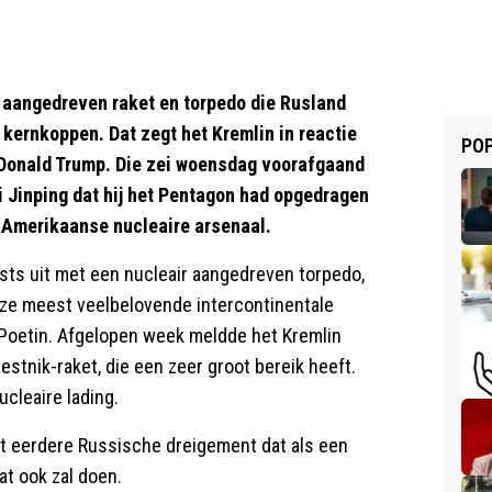
aangedreven raket en torpedo die Rusland
kernkoppen. Dat zegt het Kremlin in reactie
POP
Donald Trump. Die zei woensdag voorafgaand
i Jinping dat hij het Pentagon had opgedragen
t Amerikaanse nucleaire arsenaal.
ts uit met een nucleair aangedreven torpedo,
nze meest veelbelovende intercontinentale
r Poetin. Afgelopen week meldde het Kremlin
tnik-raket, die een zeer groot bereik heeft.
cleaire lading.
t eerdere Russische dreigement dat als een
t ook zal doen.