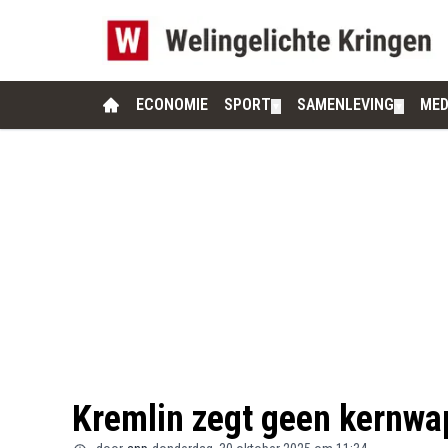
ECONOMIE
SPORT
SAMENLEVING
MED
▼
▼
Kremlin zegt geen kernwa