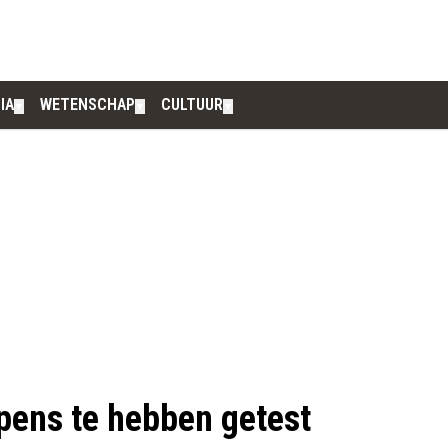
IA
WETENSCHAP
CULTUUR
▼
▼
▼
pens te hebben getest