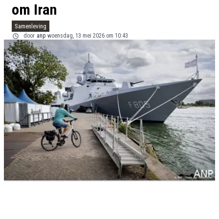
om Iran
Samenleving
door
anp
woensdag, 13 mei 2026 om 10:43