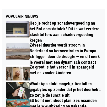
POPULAIR NIEUWS
Heb je recht op schadevergoeding na
het Bol.com-datalek? Dit is wat eerdere
slachtoffers aan schadevergoeding
kregen
Zóveel duurder wordt stroom in
Nederland nu kerncentrales in Europa
stilliggen door de droogte — en dit merk
je vooral met een dynamisch contract
Zo groot is het verschil in spaargeld
met en zonder kinderen
WhatsApp slokt mogelijk tientallen
gigabytes op zonder dat je het doorhebt:
zo zet je de functie uit
EU komt met idioot plan: zes maanden
met je WW-uitkering op vakantie